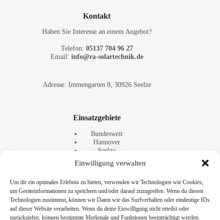
Kontakt
Haben Sie Interesse an einem Angebot?
Telefon:
05137 704 96 27
Email:
info@ra-solartechnik.de
Adresse: Immengarten 8, 30926 Seelze
Einsatzgebiete
Bundesweit
Hannover
Seelze
Langenhagen
Einwilligung verwalten
Wunstorf
Kundenbewertungen und Erfahrungen zu
Neustadt a. Rbge.
Photovoltaik Hannover - Solaranlagen Hannover |
Um dir ein optimales Erlebnis zu bieten, verwenden wir Technologien wie Cookies,
Barsinghausen
RA S...
um Geräteinformationen zu speichern und/oder darauf zuzugreifen. Wenn du diesen
Burgdorf
Technologien zustimmst, können wir Daten wie das Surfverhalten oder eindeutige IDs
Nienburg
SEHR GUT
Minden
auf dieser Website verarbeiten. Wenn du deine Einwilligung nicht erteilst oder
%
100
Celle
zurückziehst, können bestimmte Merkmale und Funktionen beeinträchtigt werden.