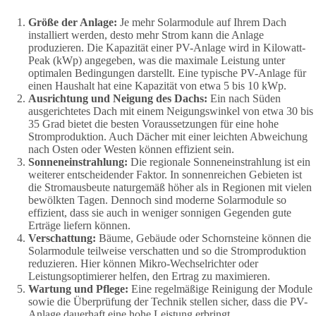
Größe der Anlage:
Je mehr Solarmodule auf Ihrem Dach
installiert werden, desto mehr Strom kann die Anlage
produzieren. Die Kapazität einer PV-Anlage wird in Kilowatt-
Peak (kWp) angegeben, was die maximale Leistung unter
optimalen Bedingungen darstellt. Eine typische PV-Anlage für
einen Haushalt hat eine Kapazität von etwa 5 bis 10 kWp.
Ausrichtung und Neigung des Dachs:
Ein nach Süden
ausgerichtetes Dach mit einem Neigungswinkel von etwa 30 bis
35 Grad bietet die besten Voraussetzungen für eine hohe
Stromproduktion. Auch Dächer mit einer leichten Abweichung
nach Osten oder Westen können effizient sein.
Sonneneinstrahlung:
Die regionale Sonneneinstrahlung ist ein
weiterer entscheidender Faktor. In sonnenreichen Gebieten ist
die Stromausbeute naturgemäß höher als in Regionen mit vielen
bewölkten Tagen. Dennoch sind moderne Solarmodule so
effizient, dass sie auch in weniger sonnigen Gegenden gute
Erträge liefern können.
Verschattung:
Bäume, Gebäude oder Schornsteine können die
Solarmodule teilweise verschatten und so die Stromproduktion
reduzieren. Hier können Mikro-Wechselrichter oder
Leistungsoptimierer helfen, den Ertrag zu maximieren.
Wartung und Pflege:
Eine regelmäßige Reinigung der Module
sowie die Überprüfung der Technik stellen sicher, dass die PV-
Anlage dauerhaft eine hohe Leistung erbringt.