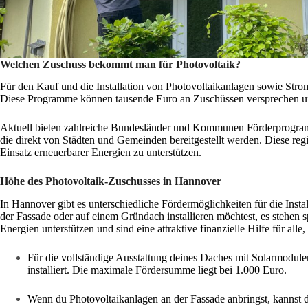
Welchen Zuschuss bekommt man für Photovoltaik?
Für den Kauf und die Installation von Photovoltaikanlagen sowie Str
Diese Programme können tausende Euro an Zuschüssen versprechen und 
Aktuell bieten zahlreiche Bundesländer und Kommunen Förderprogramm
die direkt von Städten und Gemeinden bereitgestellt werden. Diese reg
Einsatz erneuerbarer Energien zu unterstützen.
Höhe des Photovoltaik-Zuschusses in Hannover
In Hannover gibt es unterschiedliche Fördermöglichkeiten für die Inst
der Fassade oder auf einem Gründach installieren möchtest, es stehen sp
Energien unterstützen und sind eine attraktive finanzielle Hilfe für all
Für die vollständige Ausstattung deines Daches mit Solarmodule
installiert. Die maximale Fördersumme liegt bei 1.000 Euro.
Wenn du Photovoltaikanlagen an der Fassade anbringst, kannst d