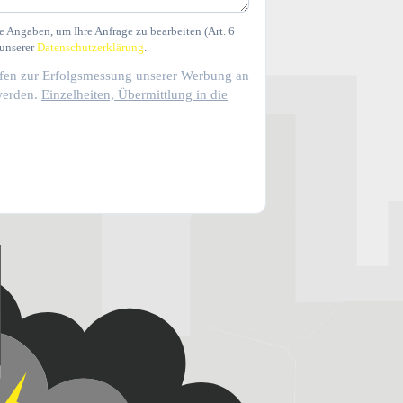
e Angaben, um Ihre Anfrage zu bearbeiten (Art. 6
 unserer
Datenschutzerklärung
.
rfen zur Erfolgsmessung unserer Werbung an
werden.
Einzelheiten, Übermittlung in die
Kundenbewertungen und Erfahrungen zu
Photovoltaik Hannover - Solaranlagen Hannover | RA S...
%
100
SEHR GUT
Empfehlungen auf
ProvenExpert.com
5,00
/
5,00