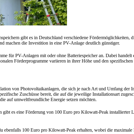
omspeichern gibt es in Deutschland verschiedene Fördermöglichkeiten,
machen die Investition in eine PV-Anlage deutlich günstiger.
e für PV-Anlagen mit oder ohne Batteriespeicher an. Dabei handelt e
ionalen Förderprogramme variieren in ihrer Höhe und den spezifischen B
allation von Photovoltaikanlagen, die sich je nach Art und Umfang der 
ezifische Zuschüsse bereit, die auf die jeweilige Installationsart zuge
e, die auf umweltfreundliche Energie setzen möchten.
n gibt es eine Förderung von 100 Euro pro Kilowatt-Peak installierter
u ebenfalls 100 Euro pro Kilowatt-Peak erhalten, wobei die maximale 