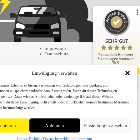
59
1
1
Bewertungen von
Bewertung auf
anderen Quelle
ProvenExpert.com
Rechtliches
SEHR GUT
Blick aufs ProvenExpert-Profil werfen
Impressum
Datenschutz
Photovoltaik Hannover -
Anonym
Solaranlagen Hannover |
5,00
RA S...
Ich bin rundum zufrieden mit der Team der RA
60
Kundenbewertungen
Solartechnik. Von der ersten Beratung bis zur
Einwilligung verwalten
Inbetriebnahme li...
Authentizität
05.08.2026
timales Erlebnis zu bieten, verwenden wir Technologien wie Cookies, um
tionen zu speichern und/oder darauf zuzugreifen. Wenn du diesen Technologien
nnen wir Daten wie das Surfverhalten oder eindeutige IDs auf dieser Website
Wenn du deine Einwilligung nicht erteilst oder zurückziehst, können bestimmte Merkmale
n beeinträchtigt werden.
eptieren
Ablehnen
Einstellungen ansehen
📞
Rückruf
Cookie-Richtlinie
Datenschutzerklärung
Impressum