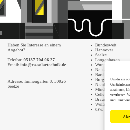
Kontakt
Einsatzgebiete
Haben Sie Interesse an einem
Bundesweit
Angebot?
Hannover
Seelze
Telefon:
05137 704 96 27
Langenhagen
Email:
info@ra-solartechnik.de
Wunstorf
Neustadt a. Rbge.
Barsinghausen
Burgdorf
Um dir ein op
Adresse: Immengarten 8, 30926
Nienburg
Geräteinforma
Seelze
Minden
zustimmst, kö
Celle
verarbeiten. 
Braunschweig
und Funktione
Wolfsburg
usw.
Akz