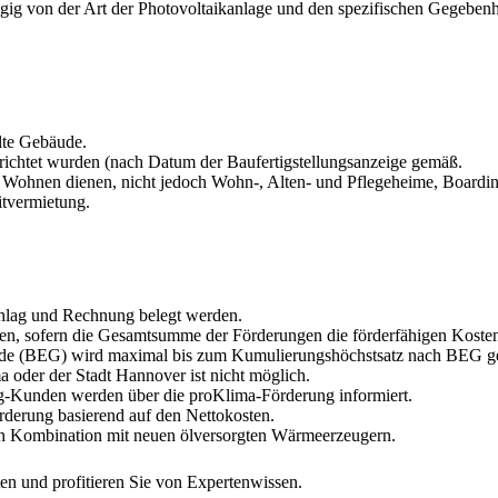
 von der Art der Photovoltaikanlage und den spezifischen Gegebenheit
lte Gebäude.
rrichtet wurden (nach Datum der Baufertigstellungsanzeige gemäß.
 Wohnen dienen, nicht jedoch Wohn-, Alten- und Pflegeheime, Boardi
itvermietung.
chlag und Rechnung belegt werden.
sofern die Gesamtsumme der Förderungen die förderfähigen Kosten n
ude (BEG) wird maximal bis zum Kumulierungshöchstsatz nach BEG ge
oder der Stadt Hannover ist nicht möglich.
ing-Kunden werden über die proKlima-Förderung informiert.
Förderung basierend auf den Nettokosten.
 Kombination mit neuen ölversorgten Wärmeerzeugern.
en und profitieren Sie von Expertenwissen.