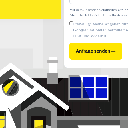
Mit dem Absenden verarbeiten wir Ihr
Abs. 1 lit. b DSGVO). Einzelheiten in
Freiwillig: Meine Angaben dü
Google und Meta übermittelt 
USA und Widerruf
Anfrage senden →