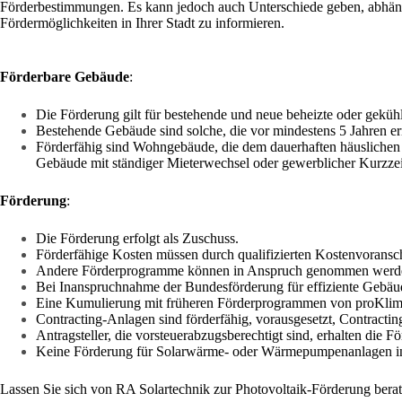
Förderbestimmungen. Es kann jedoch auch Unterschiede geben, abhängig
Fördermöglichkeiten in Ihrer Stadt zu informieren.
Förderbare Gebäude
:
Die Förderung gilt für bestehende und neue beheizte oder geküh
Bestehende Gebäude sind solche, die vor mindestens 5 Jahren e
Förderfähig sind Wohngebäude, die dem dauerhaften häuslichen
Gebäude mit ständiger Mieterwechsel oder gewerblicher Kurzze
Förderung
:
Die Förderung erfolgt als Zuschuss.
Förderfähige Kosten müssen durch qualifizierten Kostenvorans
Andere Förderprogramme können in Anspruch genommen werden, 
Bei Inanspruchnahme der Bundesförderung für effiziente Gebä
Eine Kumulierung mit früheren Förderprogrammen von proKlima 
Contracting-Anlagen sind förderfähig, vorausgesetzt, Contract
Antragsteller, die vorsteuerabzugsberechtigt sind, erhalten die 
Keine Förderung für Solarwärme- oder Wärmepumpenanlagen in
Lassen Sie sich von RA Solartechnik zur Photovoltaik-Förderung berat