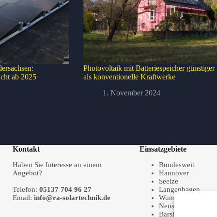
dersachsen:
Photovoltaik mit Batteriespeicher günstiger
icht ab 2025
als konventionelle Kraftwerke
1. November 2024
Kontakt
Einsatzgebiete
Haben Sie Interesse an einem
Bundesweit
Angebot?
Hannover
Seelze
Telefon:
05137 704 96 27
Langenhagen
Email:
info@ra-solartechnik.de
Wunstorf
Neustadt a. Rbge.
Barsinghausen