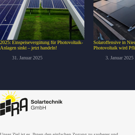
2025: Einspeisevergütung für Photovoltaik-
Solaroffensive in Nie
Anlagen sinkt – jetzt handeln!
Photovoltaik wird Pfl
31. Januar 2025
3. Januar 2025
Unser Ziel ist es, Ihnen den einfachen Zugang zu sauberer und