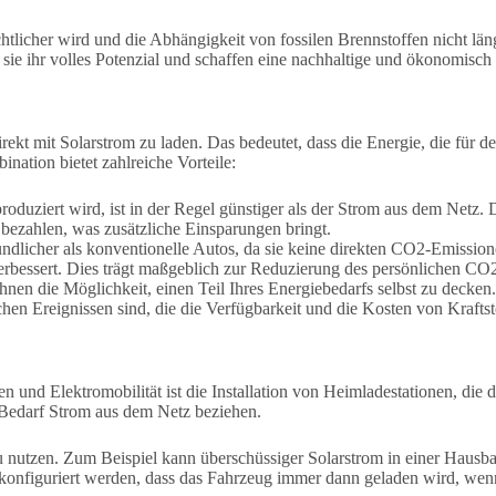
chtlicher wird und die Abhängigkeit von fossilen Brennstoffen nicht län
sie ihr volles Potenzial und schaffen eine nachhaltige und ökonomisch 
rekt mit Solarstrom zu laden. Das bedeutet, dass die Energie, die für d
nation bietet zahlreiche Vorteile:
roduziert wird, ist in der Regel günstiger als der Strom aus dem Netz. D
 bezahlen, was zusätzliche Einsparungen bringt.
undlicher als konventionelle Autos, da sie keine direkten CO2-Emissi
erbessert. Dies trägt maßgeblich zur Reduzierung des persönlichen CO
hnen die Möglichkeit, einen Teil Ihres Energiebedarfs selbst zu decken
n Ereignissen sind, die die Verfügbarkeit und die Kosten von Kraftst
gen und Elektromobilität ist die Installation von Heimladestationen, di
i Bedarf Strom aus dem Netz beziehen.
nutzen. Zum Beispiel kann überschüssiger Solarstrom in einer Hausbat
konfiguriert werden, dass das Fahrzeug immer dann geladen wird, wenn