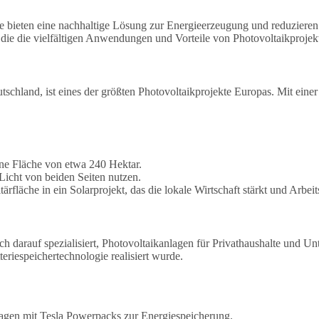
ie bieten eine nachhaltige Lösung zur Energieerzeugung und reduzieren
r, die die vielfältigen Anwendungen und Vorteile von Photovoltaikprojek
hland, ist eines der größten Photovoltaikprojekte Europas. Mit einer 
ine Fläche von etwa 240 Hektar.
icht von beiden Seiten nutzen.
läche in ein Solarprojekt, das die lokale Wirtschaft stärkt und Arbeits
ich darauf spezialisiert, Photovoltaikanlagen für Privathaushalte und U
eriespeichertechnologie realisiert wurde.
gen mit Tesla Powerpacks zur Energiespeicherung.