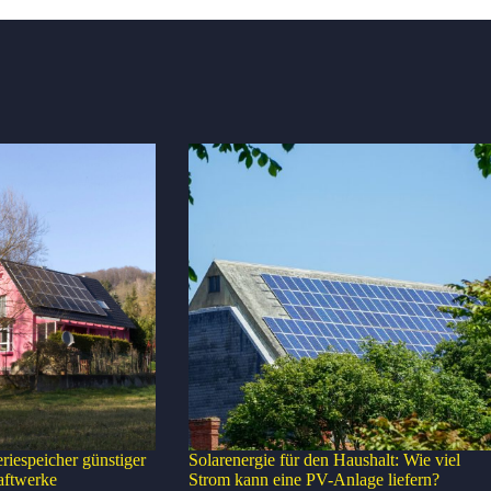
eriespeicher günstiger
Solarenergie für den Haushalt: Wie viel
aftwerke
Strom kann eine PV-Anlage liefern?