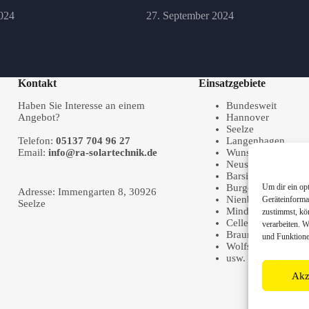
024
27. September 2024
Kontakt
Einsatzgebiete
Haben Sie Interesse an einem
Bundesweit
Angebot?
Hannover
Seelze
Telefon:
05137 704 96 27
Langenhagen
Email:
info@ra-solartechnik.de
Wunstorf
Neustadt a. Rbge.
Barsinghausen
Burgdorf
Um dir ein op
Adresse: Immengarten 8, 30926
Nienburg
Geräteinforma
Seelze
Minden
zustimmst, kö
Celle
verarbeiten. 
Braunschweig
und Funktione
Wolfsburg
usw.
Akz