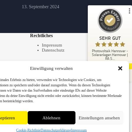
13. September 2024
59
1
1
Bewertungen von
Bewertung auf
anderen Quelle
ProvenExpert.com
Rechtliches
SEHR GUT
Blick aufs ProvenExpert-Profil werfen
Impressum
Datenschutz
Photovoltaik Hannover -
Anonym
Solaranlagen Hannover |
5,00
RA S...
Ich bin rundum zufrieden mit der Team der RA
60
Kundenbewertungen
Solartechnik. Von der ersten Beratung bis zur
Einwilligung verwalten
Inbetriebnahme li...
Authentizität
05.08.2026
timales Erlebnis zu bieten, verwenden wir Technologien wie Cookies, um
tionen zu speichern und/oder darauf zuzugreifen. Wenn du diesen Technologien
nnen wir Daten wie das Surfverhalten oder eindeutige IDs auf dieser Website
Wenn du deine Einwilligung nicht erteilst oder zurückziehst, können bestimmte Merkmale
n beeinträchtigt werden.
eptieren
Ablehnen
Einstellungen ansehen
📞
Rückruf
Cookie-Richtlinie
Datenschutzerklärung
Impressum