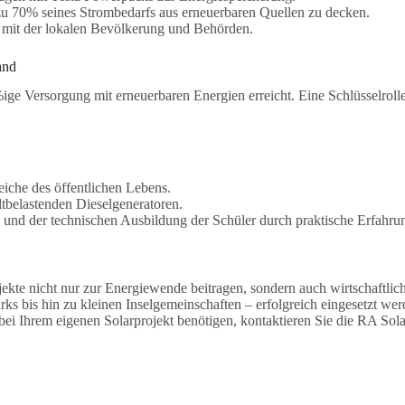
 zu 70% seines Strombedarfs aus erneuerbaren Quellen zu decken.
mit der lokalen Bevölkerung und Behörden.
and
ge Versorgung mit erneuerbaren Energien erreicht. Eine Schlüsselrolle 
eiche des öffentlichen Lebens.
belastenden Dieselgeneratoren.
nd der technischen Ausbildung der Schüler durch praktische Erfahrun
ekte nicht nur zur Energiewende beitragen, sondern auch wirtschaftliche
ks bis hin zu kleinen Inselgemeinschaften – erfolgreich eingesetzt w
 bei Ihrem eigenen Solarprojekt benötigen, kontaktieren Sie die RA So