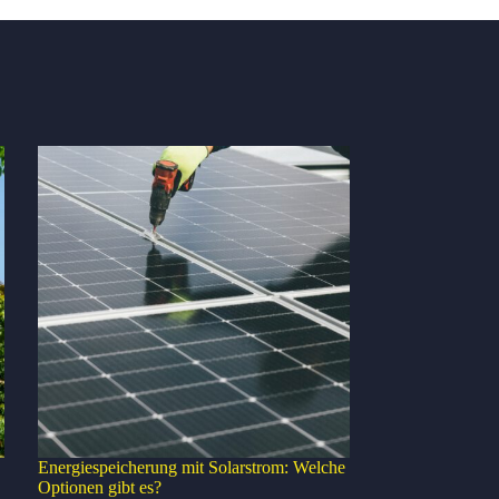
Kundenbewertungen und Erfahrungen zu
Photovoltaik Hannover - Solaranlagen Hannover | RA S...
%
100
SEHR GUT
Energiespeicherung mit Solarstrom: Welche
Empfehlungen auf
Optionen gibt es?
ProvenExpert.com
5,00
/
5,00